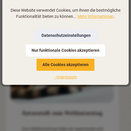
Diese Website verwendet Cookies, um Ihnen die bestmögliche
Funktionalität bieten zu können...
Mehr Informationen
.
Datenschutzeinstellungen
Nur funktionale Cookies akzeptieren
Alle Cookies akzeptieren
- Impressum
Katzentalk zum Weltkatzentag
Zum Weltkatzentag teilen wir spannende und