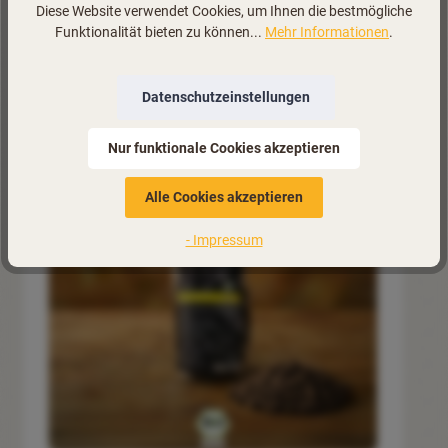
Diese Website verwendet Cookies, um Ihnen die bestmögliche
Bio Leckerlis für Katzen
Funktionalität bieten zu können...
Mehr Informationen
.
Datenschutzeinstellungen
Produktgalerie überspringen
Nur funktionale Cookies akzeptieren
Alle Cookies akzeptieren
- Impressum