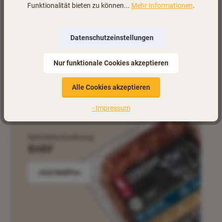
Funktionalität bieten zu können...
Mehr Informationen
.
Datenschutzeinstellungen
Nur funktionale Cookies akzeptieren
Alle Cookies akzeptieren
- Impressum
Natürliche Ernährung
BARF
Jetzt BARFen