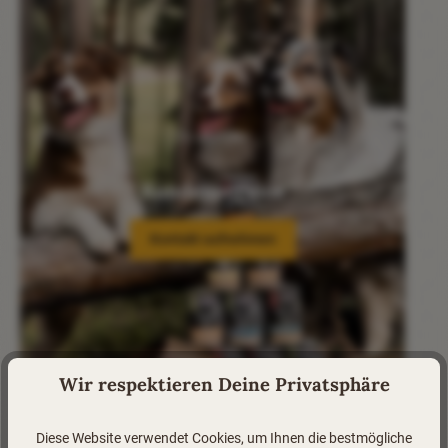
Zu unserem
Kundenservice
Kontakt aufnehmen
Wir respektieren Deine Privatsphäre
Diese Website verwendet Cookies, um Ihnen die bestmögliche