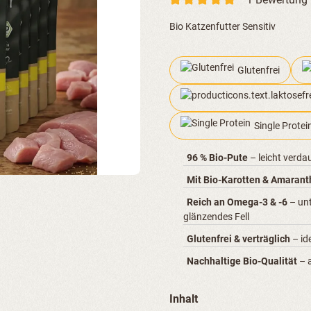
Durchschnittliche Bewertung von
Bio Katzenfutter Sensitiv
Glutenfrei
Single Protei
96 % Bio-Pute
– leicht verda
Mit Bio-Karotten & Amarant
Reich an Omega-3 & -6
– un
glänzendes Fell
Glutenfrei & verträglich
– id
Nachhaltige Bio-Qualität
– a
auswählen
Inhalt