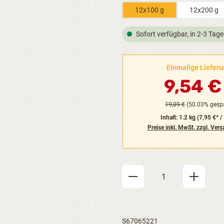
12x100 g
12x200 g
Sofort verfügbar, in 2-3 Tage
Einmalige Liefer
9,54 
19,09 €
(50.03% gespa
Inhalt:
1.2 kg
(7,95 €* /
Preise inkl. MwSt. zzgl. Ver
Produkt Anzahl: Gi
S67065221