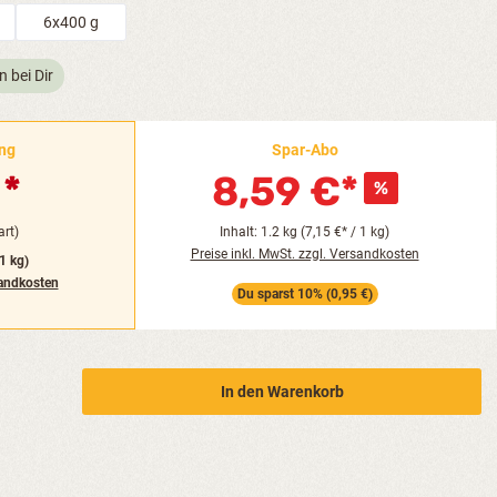
6x400 g
n bei Dir
ung
Spar-Abo
€
8,59 €*
rt)
Inhalt: 1.2 kg (7,15 €* / 1 kg)
Preise inkl. MwSt. zzgl. Versandkosten
 1 kg)
sandkosten
Du sparst 10% (0,95 €)
b den gewünschten Wert ein oder benutze 
In den Warenkorb