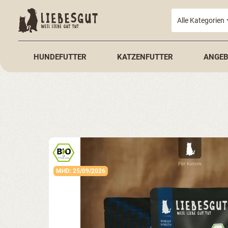
springen
Zur Hauptnavigation springen
Alle Kategorien
HUNDEFUTTER
KATZENFUTTER
ANGEB
Bildergalerie überspringen
MHD: 25/09/2026