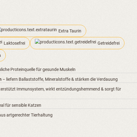
 5 von 5 Sternen
Extra Taurin
Laktosefrei
Getreidefrei
n
uliche Proteinquelle für gesunde Muskeln
h
– liefern Ballaststoffe, Mineralstoffe & stärken die Verdauung
terstützt Immunsystem, wirkt entzündungshemmend & sorgt für
eal für sensible Katzen
us artgerechter Tierhaltung