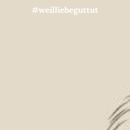
#weilliebeguttut