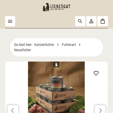
alt springen
Du bist hier:
Katzenfutter
Futterart
Nassfutter
Bildergalerie überspringen