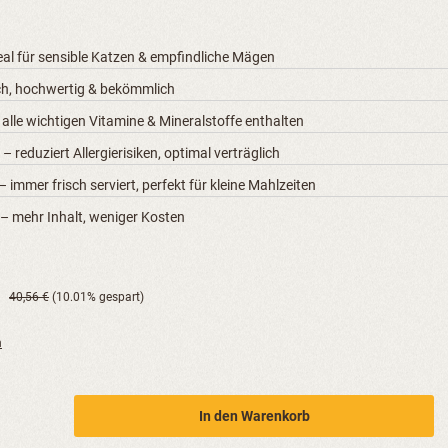
eal für sensible Katzen & empfindliche Mägen
ch, hochwertig & bekömmlich
alle wichtigen Vitamine & Mineralstoffe enthalten
– reduziert Allergierisiken, optimal verträglich
– immer frisch serviert, perfekt für kleine Mahlzeiten
– mehr Inhalt, weniger Kosten
40,56 €
(10.01% gespart)
n
b den gewünschten Wert ein oder benutze 
In den Warenkorb