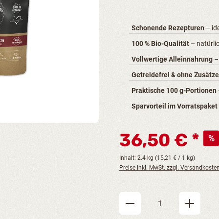
Schonende Rezepturen
– id
100 % Bio-Qualität
– natürli
Vollwertige Alleinnahrung
– 
Getreidefrei & ohne Zusätze
Praktische 100 g-Portionen
Sparvorteil im Vorratspaket
36,50 €
%
Inhalt:
2.4 kg
(15,21 € / 1 kg)
Preise inkl. MwSt. zzgl. Versandkoste
Produkt Anzahl: Gi