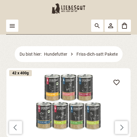
alt springen
Du bist hier:
Hundefutter
Friss-dich-satt Pakete
Bildergalerie überspringen
42 x 400g