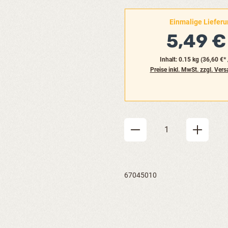
Einmalige Liefer
5,49 
Inhalt:
0.15 kg
(36,60 €* 
Preise inkl. MwSt. zzgl. Ver
Produkt Anzahl: Gi
67045010