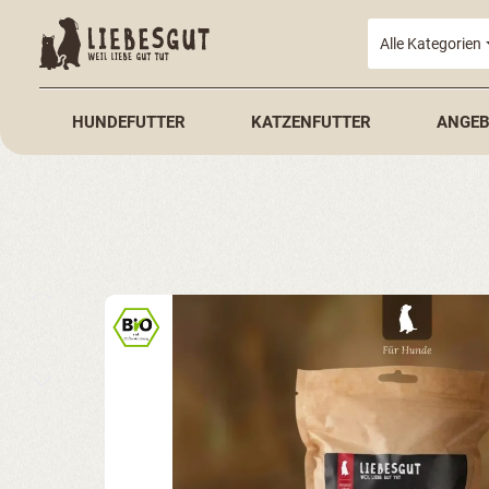
springen
Zur Hauptnavigation springen
Alle Kategorien
HUNDEFUTTER
KATZENFUTTER
ANGEB
Bildergalerie überspringen