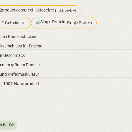
Laktosefrei
Getreidefrei
Single Protein
enen Pansenstücken
kverschluss für Frische
hen Geschmack
henem grünem Pansen
 und Kiefermuskulatur
en, 100% Naturprodukt
n bei Dir