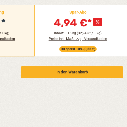
ung
Spar-Abo
€
4,94 €*
/ 1 kg)
Inhalt: 0.15 kg (32,94 €* / 1 kg)
sandkosten
Preise inkl. MwSt. zzgl. Versandkosten
Du sparst 10% (0,55 €)
b den gewünschten Wert ein oder benutze 
In den Warenkorb