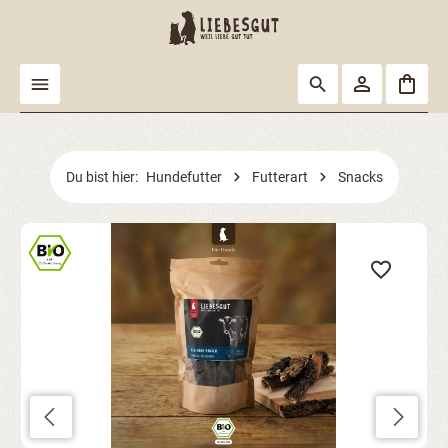
alt springen
Du bist hier:
Hundefutter
Futterart
Snacks
Bildergalerie überspringen